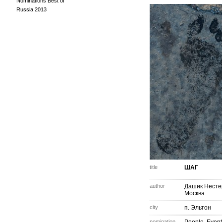
Nominations Best of
Russia 2013
title
ШАГ
author
Дашик Несте
Москва
city
п. Эльтон
nomination