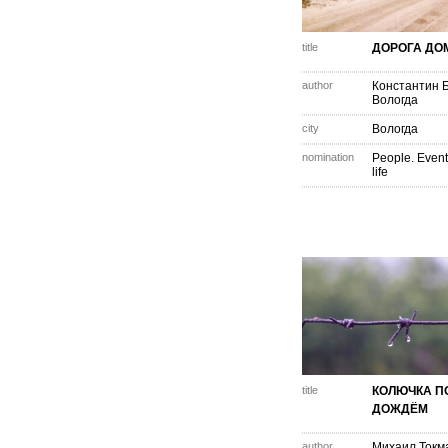
title
ДОРОГА ДО
author
Константин 
Вологда
city
Вологда
nomination
People. Event
life
title
КОЛЮЧКА П
ДОЖДЁМ
author
Михаил Токм