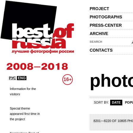
PROJECT
PHOTOGRAPHS
PRESS-CENTER
ARCHIVE
SEARCH
CONTACTS
phot
РУС
ENG
16+
Information for the
visitors
SORT BY:
DATE
POP
Special theme
appeared first time in
the project
90
391
392
393
394
395
396
397
398
399
400
401
402
403
404
4
8201—8220 OF 10805 P