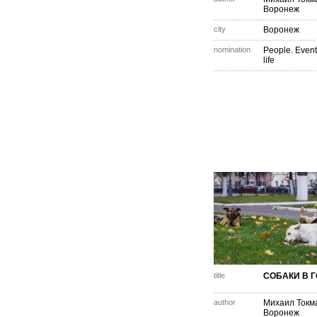
Воронеж
city
Воронеж
nomination
People. Event
life
title
СОБАКИ В 
author
Михаил Токм
Воронеж