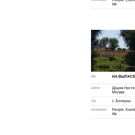
People. Event
life
title
НА ВЫПАС
author
Дашик Несте
Москва
city
с. Болхуны
nomination
People. Event
life