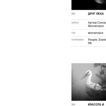
title
ДРУГ ЛЕХА
author
Артем Сенче
Мончегорск
city
мончегорск
nomination
People. Event
life
title
КРАСОТА И