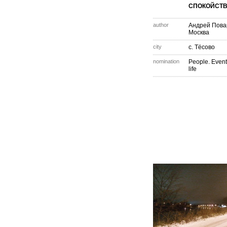
СПОКОЙСТ
author
Андрей Пова
Москва
city
с. Тёсово
nomination
People. Event
life