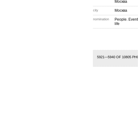
Москва
city
Москва
nomination
People. Event
life
76
277
278
279
280
281
282
283
284
285
286
287
288
289
290
2
5921—5940 OF 10805 P