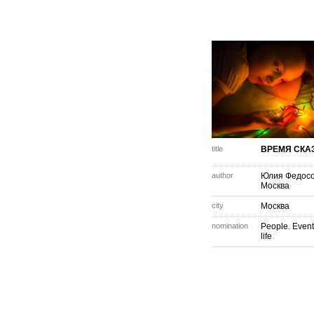
title
ВРЕМЯ СКА
author
Юлия Федос
Москва
city
Москва
nomination
People. Event
life