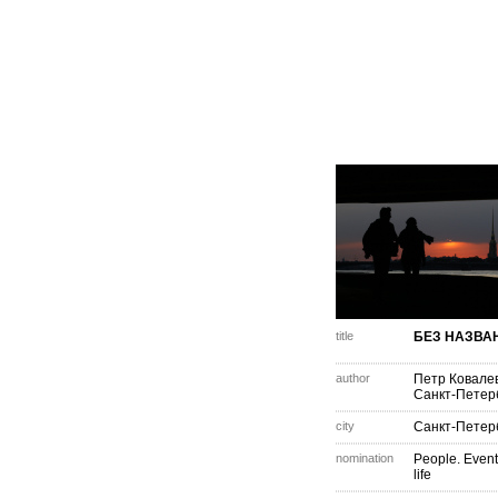
title
БЕЗ НАЗВА
author
Петр Ковале
Санкт-Петер
city
Санкт-Петер
nomination
People. Event
life