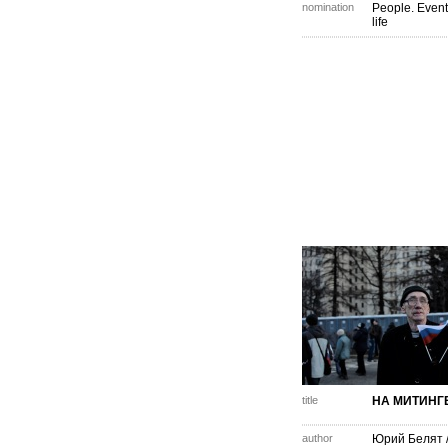
nomination
People. Event
life
title
НА МИТИНГ
author
Юрий Белят