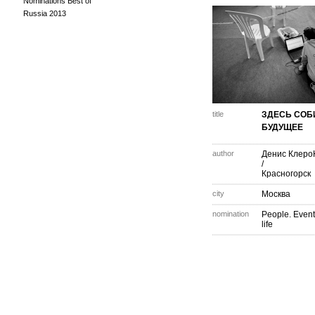
Nominations Best of
Russia 2013
title
ЗДЕСЬ СОБ
БУДУЩЕЕ
author
Денис Клеро
/
Красногорск
city
Москва
nomination
People. Event
life