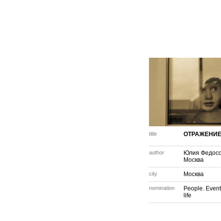
title
ОТРАЖЕНИ
author
Юлия Федос
Москва
city
Москва
nomination
People. Event
life