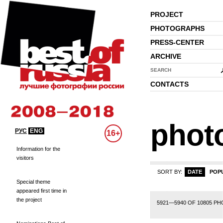
PROJECT
PHOTOGRAPHS
PRESS-CENTER
ARCHIVE
SEARCH
CONTACTS
phot
РУС
ENG
16+
Information for the
visitors
SORT BY:
DATE
POP
Special theme
appeared first time in
the project
76
277
278
279
280
281
282
283
284
285
286
287
288
289
290
2
5921—5940 OF 10805 P