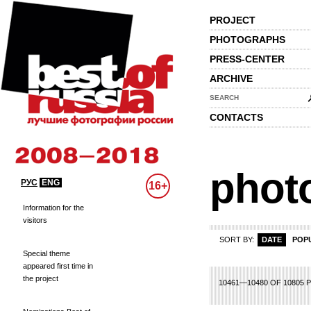
PROJECT
PHOTOGRAPHS
PRESS-CENTER
ARCHIVE
SEARCH
CONTACTS
phot
РУС
ENG
16+
Information for the
visitors
SORT BY:
DATE
POP
Special theme
appeared first time in
the project
500
501
502
503
504
505
506
507
508
509
510
511
512
513
51
10461—10480 OF 10805