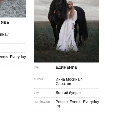
 ЯВЬ
ина
/
vents. Everyday
title
ЕДИНЕНИЕ
author
Инна Мосина
/
Саратов
city
Долгий буерак
nomination
People. Events. Everyday
life