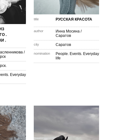
title
РУССКАЯ КРАСОТА
ИЗ
author
Инна Мосина
/
О .
Саратов
И .
city
Саратов
асленникова
/
nomination
People. Events. Everyday
рск
life
рск.
vents. Everyday