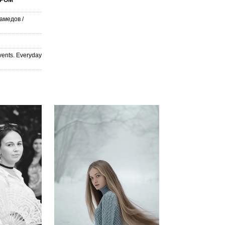
ЕРОМ
амедов
/
vents. Everyday