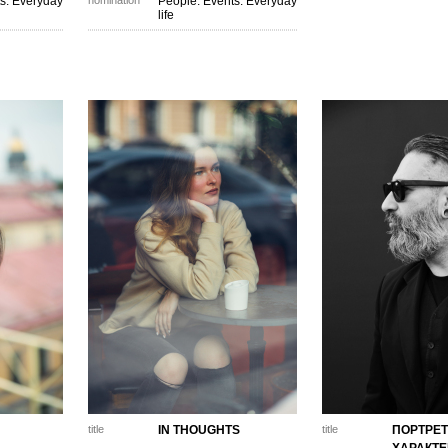
s. Everyday
nomination
People. Events. Everyday
life
title
IN THOUGHTS
title
ПОРТРЕТ