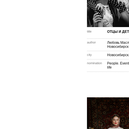
title
ОТЦЫ И ДЕТИ
author
Любовь Масл
Новосибирск
city
Новосибирск
nomination
People. Event
life