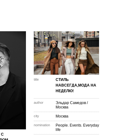
title
СТИЛЬ
НАВСЕГДА,МОДА НА
НЕДЕЛЮ!
author
Эльдар Самедов
/
Москва
city
Москва
nomination
People. Events. Everyday
life
 С