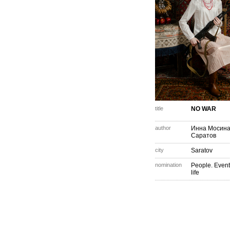
title
NO WAR
author
Инна Мосин
Саратов
city
Saratov
nomination
People. Event
life