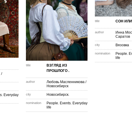
title
СОН ИЛИ
author
Инна Мос
Саратов
city
Вязовка
nomination
People. E
life
title
ВЗГЛЯД ИЗ
ПРОШЛОГО .
а
/
author
Любовь Масленникова
/
Новосибирск
city
Новосибирск.
s. Everyday
nomination
People. Events. Everyday
life