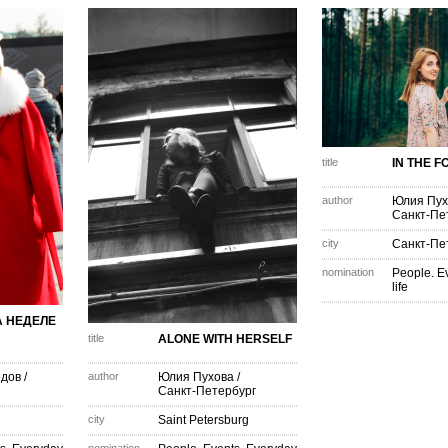
title
IN THE F
author
Юлия Пух
Санкт-Пе
city
Санкт-Пе
nomination
People. E
life
А НЕДЕЛЕ
title
ALONE WITH HERSELF
едов
/
author
Юлия Пухова
/
Санкт-Петербург
city
Saint Petersburg