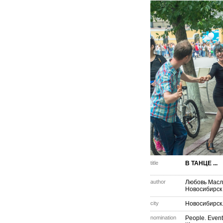
title
В ТАНЦЕ ...
author
Любовь Масл
Новосибирск
city
Новосибирск
nomination
People. Event