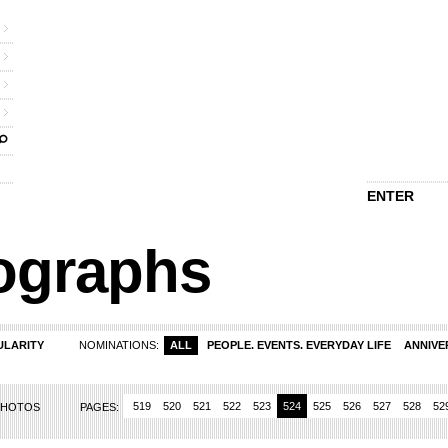
ENTER
ographs
ULARITY
NOMINATIONS:
ALL
PEOPLE. EVENTS. EVERYDAY LIFE
ANNIVE
4
515
516
517
518
519
520
521
522
523
524
525
526
527
528
52
 PHOTOS
PAGES: