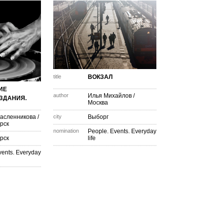
title
ВОКЗАЛ
ИЕ
author
Илья Михайлов
/
ЗДАНИЯ.
Москва
асленникова
/
city
Выборг
рск
nomination
People. Events. Everyday
рск
life
vents. Everyday