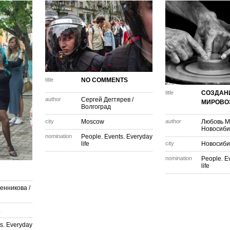
title
NO COMMENTS
title
СОЗДАН
author
Сергей Дегтярев
/
МИРОВО
Волгоград
city
Moscow
author
Любовь М
Новосиби
nomination
People. Events. Everyday
life
city
Новосиби
nomination
People. E
life
енникова
/
.
s. Everyday