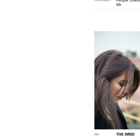
nomination
People. Event
life
title
THE WIND