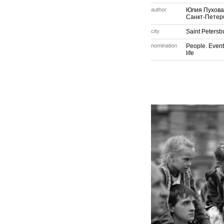
author
Юлия Пухова
Санкт-Петер
city
Saint Petersb
nomination
People. Event
life