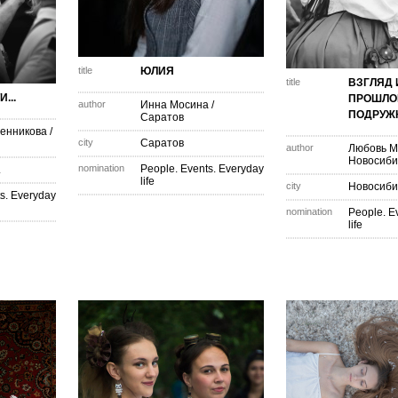
title
ЮЛИЯ
title
ВЗГЛЯД 
...
ПРОШЛОГ
author
Инна Мосина
/
ПОДРУЖК
Саратов
енникова
/
city
Саратов
author
Любовь М
Новосиби
nomination
People. Events. Everyday
.
life
city
Новосиби
s. Everyday
nomination
People. E
life