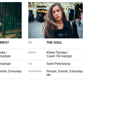
OREST
title
THE SOUL
ова
/
author
Юлия Пухова
/
тербург
Санкт-Петербург
тербург
city
Saint Petersburg
vents. Everyday
nomination
People. Events. Everyday
life