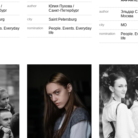
ХАРАКТ
/
author
Юлия Пухова
/
бург
Санкт-Петербург
author
Эльдар С
Москва
urg
city
Saint Petersburg
city
МО
s. Everyday
nomination
People. Events. Everyday
life
nomination
People. E
life