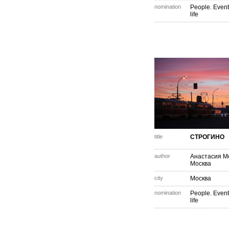
nomination
People. Event
life
title
СТРОГИНО
author
Анастасия М
Москва
city
Москва
nomination
People. Event
life