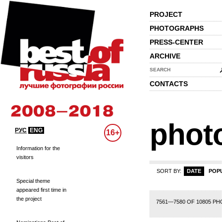
PROJECT
PHOTOGRAPHS
PRESS-CENTER
ARCHIVE
SEARCH
CONTACTS
phot
РУС
ENG
16+
Information for the
visitors
SORT BY:
DATE
POP
Special theme
appeared first time in
the project
58
359
360
361
362
363
364
365
366
367
368
369
370
371
372
3
7561—7580 OF 10805 P