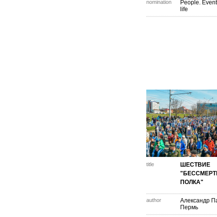
nomination
People. Event
life
title
ШЕСТВИЕ
"БЕССМЕРТ
ПОЛКА"
author
Александр П
Пермь