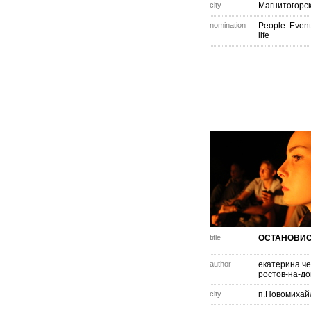
city
Магнитогорс
nomination
People. Event
life
title
ОСТАНОВИ
author
екатерина ч
ростов-на-до
city
п.Новомихай