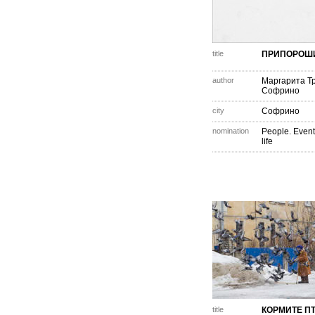
title
ПРИПОРОШ
author
Маргарита Т
Софрино
city
Софрино
nomination
People. Event
life
title
КОРМИТЕ П