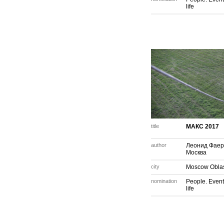
life
title
МАКС 2017
author
Леонид Фаер
Москва
city
Moscow Obla
nomination
People. Event
life