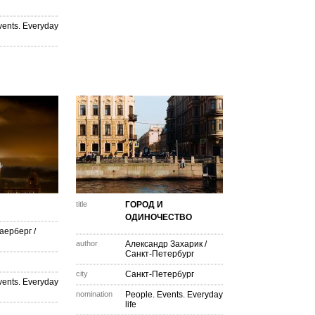
vents. Everyday
title
ГОРОД И
ОДИНОЧЕСТВО
аерберг
/
author
Александр Захарик
/
Санкт-Петербург
city
Санкт-Петербург
vents. Everyday
nomination
People. Events. Everyday
life