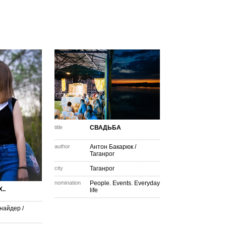
title
СВАДЬБА
author
Антон Бакарюк
/
Таганрог
city
Таганрог
nomination
People. Events. Everyday
..
life
найдер
/