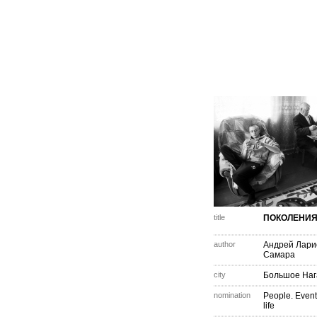
title
ПОКОЛЕНИ
author
Андрей Лари
Самара
city
Большое Наг
nomination
People. Event
life