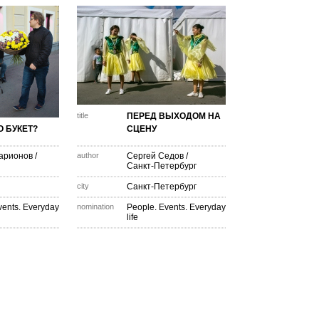
title
ПЕРЕД ВЫХОДОМ НА
О БУКЕТ?
СЦЕНУ
арионов
/
author
Сергей Седов
/
Санкт-Петербург
city
Санкт-Петербург
vents. Everyday
nomination
People. Events. Everyday
life