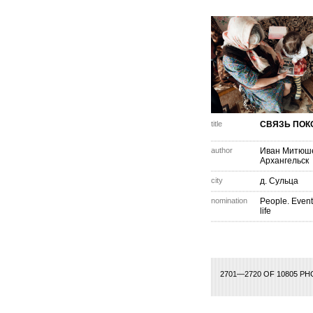
title
СВЯЗЬ ПОК
author
Иван Митюш
Архангельск
city
д. Сульца
nomination
People. Event
life
1
112
113
114
115
116
117
118
119
120
121
122
123
124
125
126
2701—2720 OF 10805 P