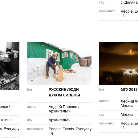
city
с. Долина
nomination
People. E
life
title
РУССКИЕ ЛЮДИ
title
МГУ 2017
Я
ДУХОМ СИЛЬНЫ
author
Леонид Ф
Москва
онов
/
author
Андрей Паршин
/
Архангельск
city
Москва
аткино
city
Архангельск
nomination
People. E
life
s. Everyday
nomination
People. Events. Everyday
life