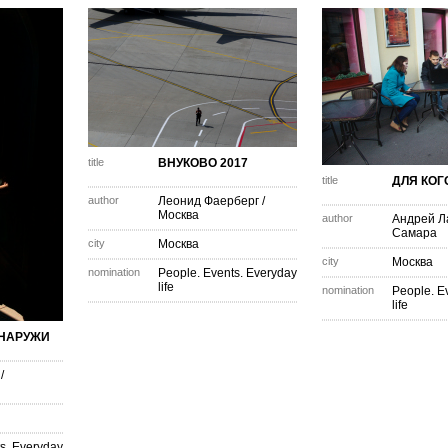
title
ВНУКОВО 2017
title
ДЛЯ КОГ
author
Леонид Фаерберг
/
Москва
author
Андрей Л
Самара
city
Москва
city
Москва
nomination
People. Events. Everyday
life
nomination
People. E
life
СНАРУЖИ
/
s. Everyday