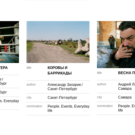
ТЕРА
title
КОРОВЫ И
title
ВЕСНА 
БАРРИКАДЫ
в
/
бург
author
Андрей Л
author
Александр Захарик
/
Самара
Санкт-Петербург
бург
city
Самара
city
Санкт-Петербург
s. Everyday
nomination
People. E
nomination
People. Events. Everyday
life
life