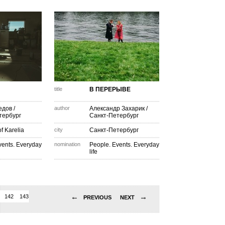
title
В ПЕРЕРЫВЕ
едов
/
author
Александр Захарик
/
тербург
Санкт-Петербург
f Karelia
city
Санкт-Петербург
vents. Everyday
nomination
People. Events. Everyday
life
←
→
142
143
144
145
146
147
148
149
150
151
152
153
154
155
156
PREVIOUS
NEXT