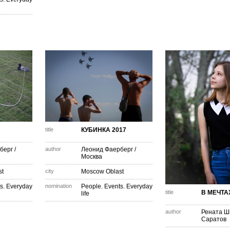
title
КУБИНКА 2017
берг
/
author
Леонид Фаерберг
/
Москва
st
city
Moscow Oblast
s. Everyday
nomination
People. Events. Everyday
title
В МЕЧТАХ
life
author
Рената Ш
Саратов