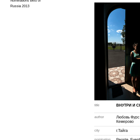
Nominations Best of
Russia 2013
title
ВНУТРИ И 
author
Любовь Фурс
Кемерово
city
г.Тайга
nomination
People. Event