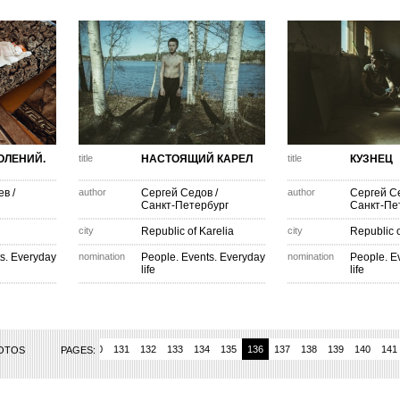
ОЛЕНИЙ.
title
НАСТОЯЩИЙ КАРЕЛ
title
КУЗНЕЦ
ев
/
author
Сергей Седов
/
author
Сергей С
Санкт-Петербург
Санкт-Пе
city
Republic of Karelia
city
Republic o
s. Everyday
nomination
People. Events. Everyday
nomination
People. E
life
life
127
128
129
130
131
132
133
134
135
136
137
138
139
140
141
HOTOS
PAGES: