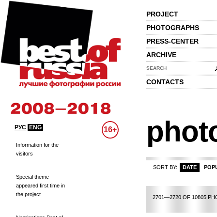
PROJECT
PHOTOGRAPHS
PRESS-CENTER
ARCHIVE
SEARCH
CONTACTS
phot
РУС
ENG
16+
Information for the
visitors
SORT BY:
DATE
POP
Special theme
appeared first time in
the project
1
112
113
114
115
116
117
118
119
120
121
122
123
124
125
126
2701—2720 OF 10805 P