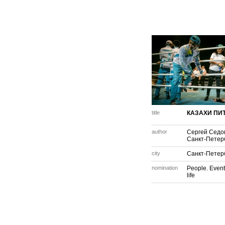
title
КАЗАХИ ПИ
author
Сергей Седо
Санкт-Петер
city
Санкт-Петер
nomination
People. Event
life