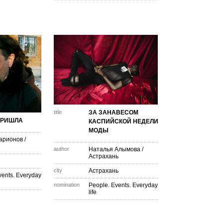
title
ЗА ЗАНАВЕСОМ
ПРИШЛА
КАСПИЙСКОЙ НЕДЕЛИ
МОДЫ
арионов
/
author
Наталья Алымова
/
Астрахань
city
Астрахань
vents. Everyday
nomination
People. Events. Everyday
life