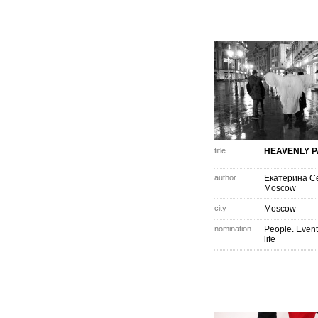
title
HEAVENLY P
author
Екатерина С
Moscow
city
Moscow
nomination
People. Event
life