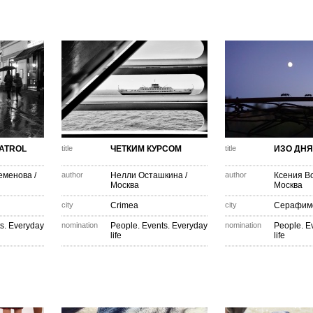
ATROL
title
ЧЕТКИМ КУРСОМ
title
ИЗО ДНЯ
еменова
/
author
Нелли Осташкина
/
author
Ксения В
Москва
Москва
city
Crimea
city
Серафим
s. Everyday
nomination
People. Events. Everyday
nomination
People. E
life
life