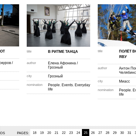
ЛОТ
title
ПОЛЁТ В
title
В РИТМЕ ТАНЦА
ЯВУ
окуров
/
author
Елена Афонина
/
Грозный
author
Антон По
Челябинс
city
Грозный
city
Миасс
nomination
People. Events. Everyday
life
nomination
People. E
life
14
15
16
17
18
19
20
21
22
23
24
25
26
27
28
29
30
31
TOS
PAGES: