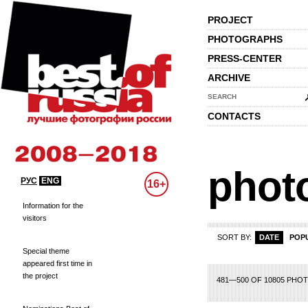
PROJECT
PHOTOGRAPHS
PRESS-CENTER
ARCHIVE
SEARCH
CONTACTS
phot
РУС
ENG
16+
Information for the
visitors
SORT BY:
DATE
POP
Special theme
appeared first time in
the project
1
2
3
4
5
6
7
8
9
10
11
12
13
481—500 OF 10805 PHO