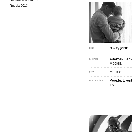
Nominations Best of
Russia 2013
title
НА ЕДИНЕ
author
Алексей Вас
Москва
city
Москва
nomination
People. Event
life