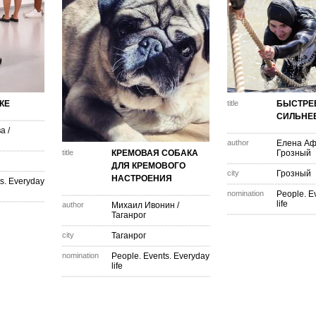
КЕ
title
БЫСТРЕЕ
СИЛЬНЕ
ва
/
author
Елена А
title
КРЕМОВАЯ СОБАКА
Грозный
ДЛЯ КРЕМОВОГО
city
Грозный
НАСТРОЕНИЯ
s. Everyday
nomination
People. E
life
author
Михаил Ивонин
/
Таганрог
city
Таганрог
nomination
People. Events. Everyday
life