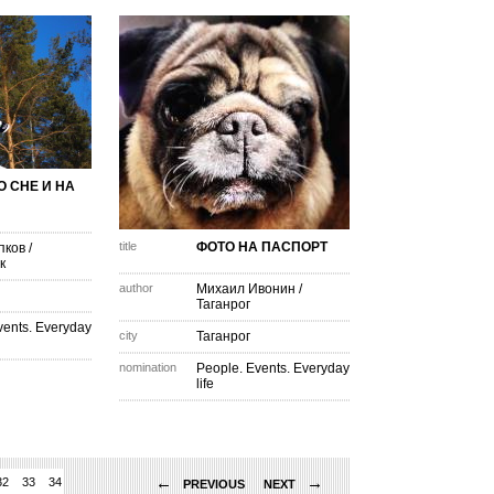
О СНЕ И НА
title
ФОТО НА ПАСПОРТ
пков
/
к
author
Михаил Ивонин
/
Таганрог
vents. Everyday
city
Таганрог
nomination
People. Events. Everyday
life
←
→
32
33
34
35
36
37
38
39
40
41
42
43
44
45
46
47
48
49
50
PREVIOUS
NEXT