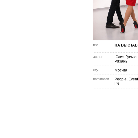
title
НА ВЫСТАВ
author
Юлия Гусько
Рязань
city
Москва
nomination
People. Event
life