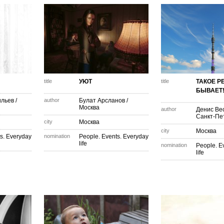
title
УЮТ
title
ТАКОЕ Р
БЫВАЕТ
ильев
/
author
Булат Арсланов
/
Москва
author
Денис Ве
Санкт-Пе
city
Москва
city
Москва
s. Everyday
nomination
People. Events. Everyday
life
nomination
People. E
life