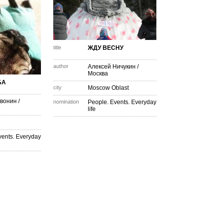
title
ЖДУ ВЕСНУ
author
Алексей Ничукин
/
Москва
БА
city
Moscow Oblast
вонин
/
nomination
People. Events. Everyday
life
vents. Everyday