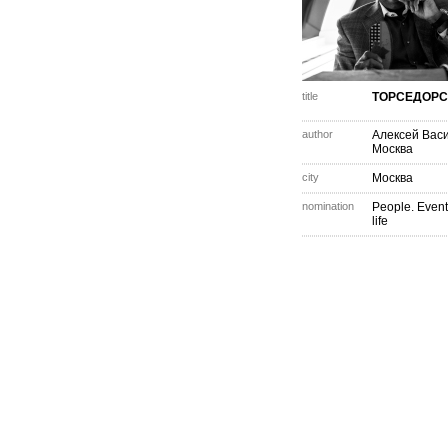
title
ТОРСЕДОРС
author
Алексей Вас
Москва
city
Москва
nomination
People. Event
life