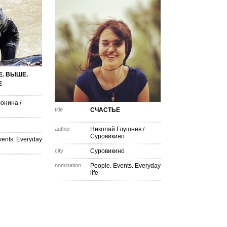
. ВЫШЕ.
Е
фонина
/
title
СЧАСТЬЕ
author
Николай Глушнев
/
Суровикино
vents. Everyday
city
Суровикино
nomination
People. Events. Everyday
life