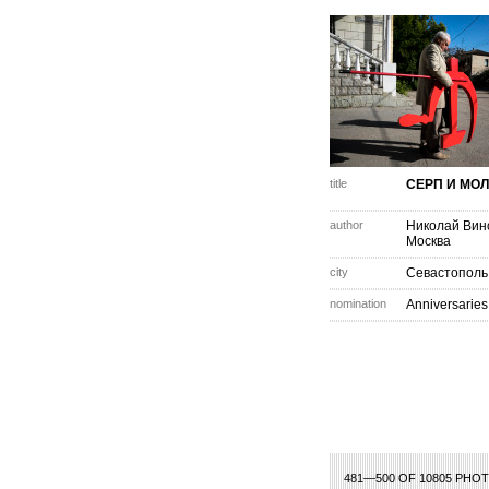
title
СЕРП И МО
author
Николай Вин
Москва
city
Севастополь
nomination
Anniversaries
1
2
3
4
5
6
7
8
9
10
11
12
13
481—500 OF 10805 PHO