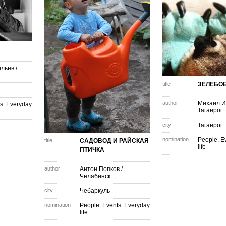
ильев
/
title
ЗЕЛЕБО
author
Михаил И
s. Everyday
Таганрог
city
Таганрог
nomination
People. E
title
САДОВОД И РАЙСКАЯ
life
ПТИЧКА
author
Антон Попков
/
Челябинск
city
Чебаркуль
nomination
People. Events. Everyday
life