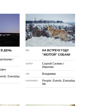
 В ДЕНЬ
title
НА ВСТРЕЧУ ГОДУ
"ЖЕЛТОЙ" СОБАКИ
оробьева
/
author
Сергей Силкин
/
Иваново
ович
city
Владимир
vents. Everyday
nomination
People. Events. Everyday
life