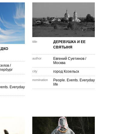
title
ДЕРЕВУШКА И ЕЕ
СВЯТЫНЯ
ЕДКО
!
author
Евгений Суетинов
/
Москва
селов
/
тербург
city
город Козельск
nomination
People. Events. Everyday
life
vents. Everyday