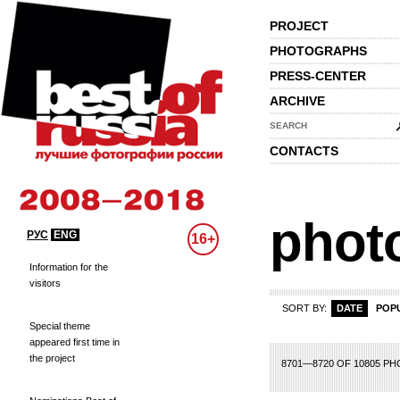
PROJECT
PHOTOGRAPHS
PRESS-CENTER
ARCHIVE
SEARCH
CONTACTS
phot
РУС
ENG
16+
Information for the
visitors
SORT BY:
DATE
POP
Special theme
appeared first time in
the project
412
413
414
415
416
417
418
419
420
421
422
423
424
425
426
8701—8720 OF 10805 P