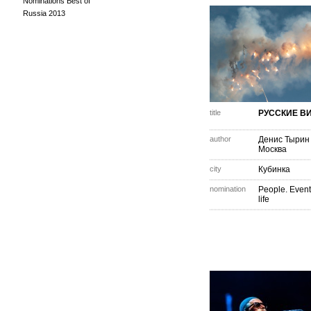
Nominations Best of
Russia 2013
title
РУССКИЕ В
author
Денис Тырин
Москва
city
Кубинка
nomination
People. Event
life