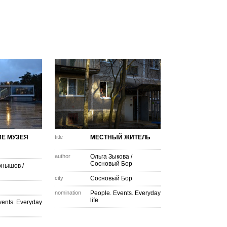
Е МУЗЕЯ
title
МЕСТНЫЙ ЖИТЕЛЬ
author
Ольга Зыкова
/
Сосновый Бор
рнышов
/
city
Сосновый Бор
nomination
People. Events. Everyday
life
vents. Everyday