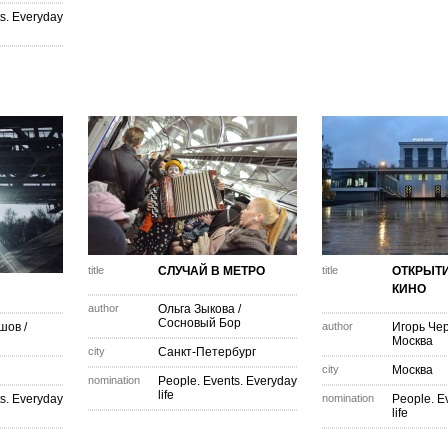
s. Everyday
title
СЛУЧАЙ В МЕТРО
title
ОТКРЫТИ
КИНО
author
Ольга Зыкова
/
Сосновый Бор
ышов
/
author
Игорь Че
Москва
city
Санкт-Петербург
city
Москва
nomination
People. Events. Everyday
life
s. Everyday
nomination
People. E
life