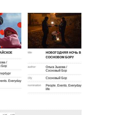
АЙСКОЕ
title
НОВОГОДНЯЯ НОЧЬ В
СОСНОВОМ БОРУ
кова
/
 Бор
author
Ольга Зыкова
/
Сосновый Бор
тербург
city
Сосновый Бор
vents. Everyday
nomination
People. Events. Everyday
life