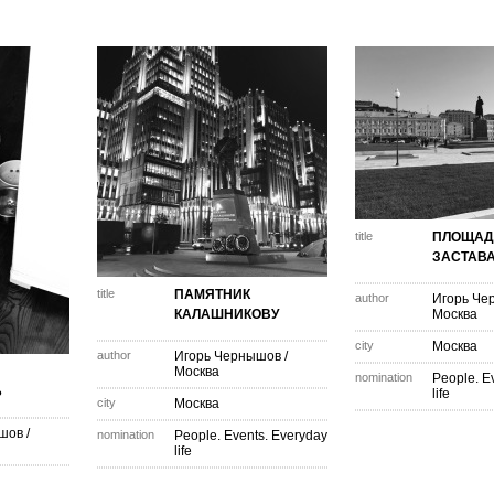
title
ПЛОЩАД
ЗАСТАВ
title
ПАМЯТНИК
author
Игорь Че
КАЛАШНИКОВУ
Москва
city
Москва
author
Игорь Чернышов
/
Москва
nomination
People. E
Ь
life
city
Москва
ышов
/
nomination
People. Events. Everyday
life