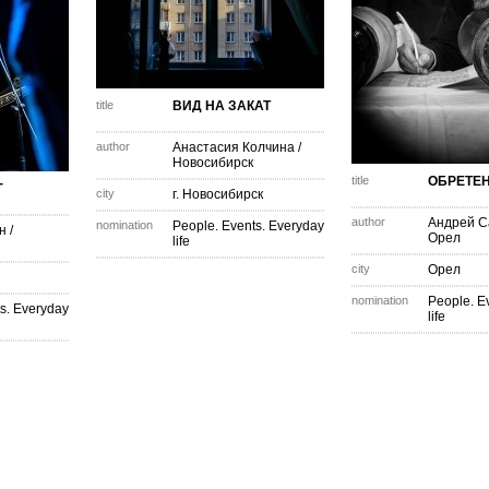
title
ВИД НА ЗАКАТ
author
Анастасия Колчина
/
Новосибирск
title
ОБРЕТЕ
Г
city
г. Новосибирск
author
Андрей С
nomination
People. Events. Everyday
н
/
Орел
life
city
Орел
nomination
People. E
s. Everyday
life