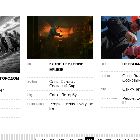
title
КУЗНЕЦ ЕВГЕНИЙ
title
ПЕРВОМ
ЕРШОВ
author
Ольга Зы
 ГОРОДОМ
Сосновый
author
Ольга Зыкова
/
Сосновый Бор
city
Санкт-Пе
н
/
city
Санкт-Петербург
nomination
People. E
life
nomination
People. Events. Everyday
life