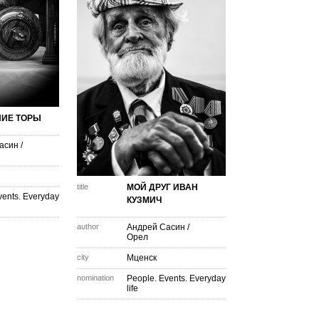
НИЕ ТОРЫ
асин
/
title
МОЙ ДРУГ ИВАН
vents. Everyday
КУЗМИЧ
author
Андрей Сасин
/
Орел
city
Мценск
nomination
People. Events. Everyday
life