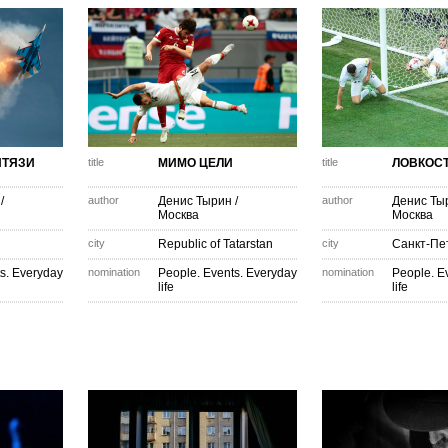
ИТЯЗИ
title
МИМО ЦЕЛИ
title
ЛОВКОСТ
/
author
Денис Тырин
/
author
Денис Ты
Москва
Москва
city
Republic of Tatarstan
city
Санкт-Пе
s. Everyday
nomination
People. Events. Everyday
nomination
People. E
life
life