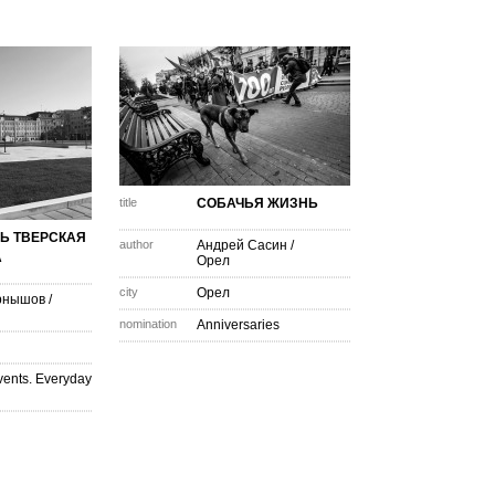
title
СОБАЧЬЯ ЖИЗНЬ
Ь ТВЕРСКАЯ
author
Андрей Сасин
/
А
Орел
city
Орел
рнышов
/
nomination
Anniversaries
vents. Everyday