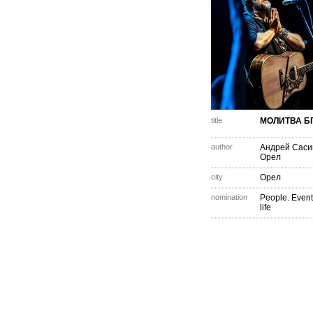
title
МОЛИТВА Б
author
Андрей Саси
Орел
city
Орел
nomination
People. Event
life