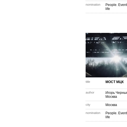
nomination
People. Event
life
title
МОСТ МЦК
author
Игорь Черн
Москва
city
Москва
nomination
People. Event
life