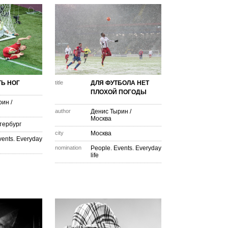
Ь НОГ
title
ДЛЯ ФУТБОЛА НЕТ
ПЛОХОЙ ПОГОДЫ
рин
/
author
Денис Тырин
/
Москва
тербург
city
Москва
vents. Everyday
nomination
People. Events. Everyday
life