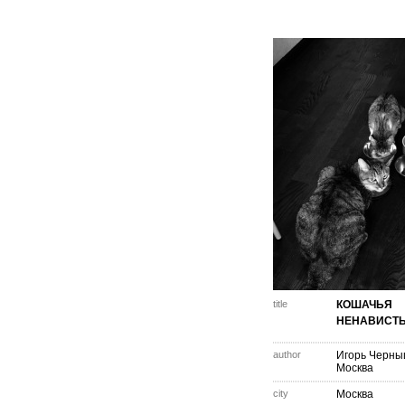
title
КОШАЧЬЯ
НЕНАВИСТ
author
Игорь Черн
Москва
city
Москва