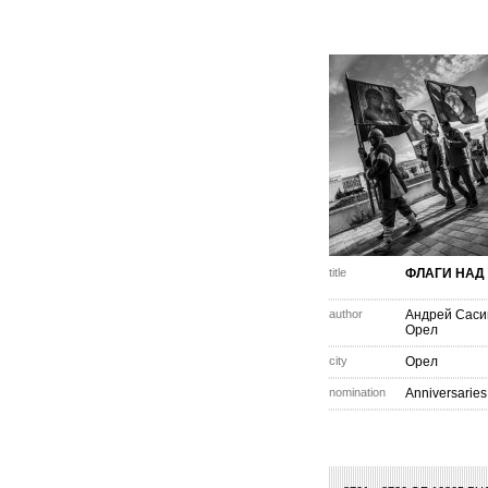
title
ФЛАГИ НАД
author
Андрей Саси
Орел
city
Орел
nomination
Anniversaries