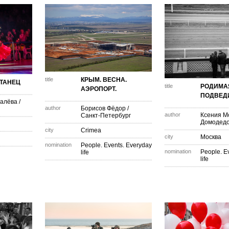
title
КРЫМ. ВЕСНА.
ТАНЕЦ
title
РОДИМАЯ
АЭРОПОРТ.
ПОДВЕД
алёва
/
author
Борисов Фёдор
/
author
Ксения М
Санкт-Петербург
Домодед
city
Crimea
city
Москва
nomination
People. Events. Everyday
nomination
People. E
life
life