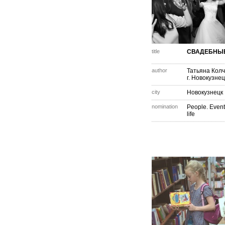
title
СВАДЕБНЫ
author
Татьяна Кол
г. Новокузнец
city
Новокузнецк
nomination
People. Event
life