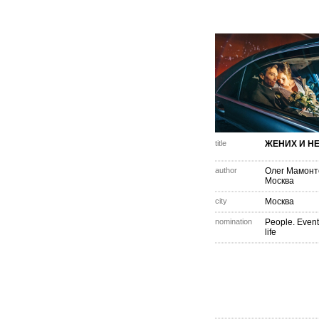
title
ЖЕНИХ И Н
author
Олег Мамонт
Москва
city
Москва
nomination
People. Event
life