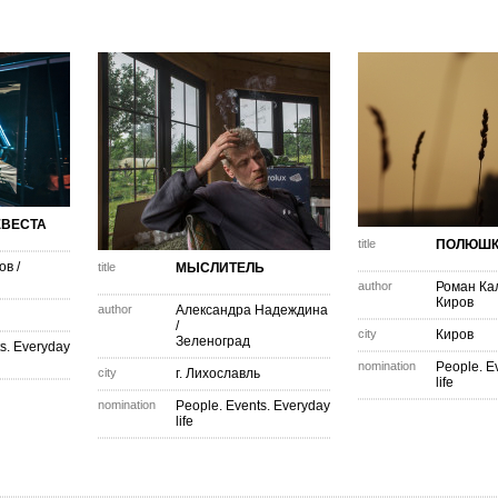
ЕВЕСТА
title
ПОЛЮШК
ов
/
title
МЫСЛИТЕЛЬ
author
Роман Ка
Киров
author
Александра Надеждина
/
city
Киров
Зеленоград
s. Everyday
nomination
People. E
city
г. Лихославль
life
nomination
People. Events. Everyday
life