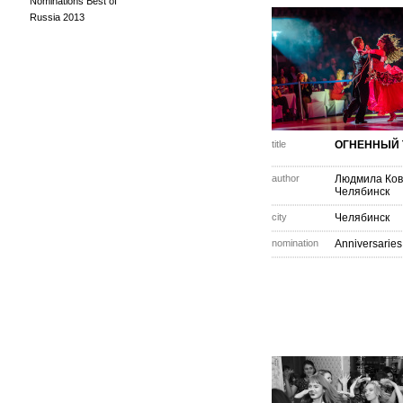
Nominations Best of
Russia 2013
title
ОГНЕННЫЙ 
author
Людмила Ков
Челябинск
city
Челябинск
nomination
Anniversaries