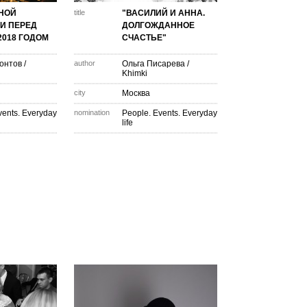
НОЙ
title
"ВАСИЛИЙ И АННА.
И ПЕРЕД
ДОЛГОЖДАННОЕ
018 ГОДОМ
СЧАСТЬЕ"
онтов
/
author
Ольга Писарева
/
Khimki
city
Москва
vents. Everyday
nomination
People. Events. Everyday
life