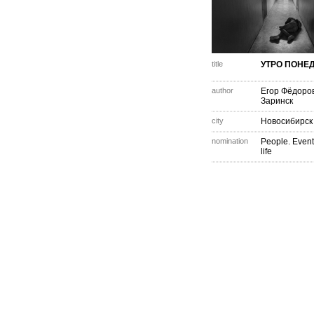
title
УТРО ПОНЕ
author
Егор Фёдоро
Заринск
city
Новосибирск
nomination
People. Event
life