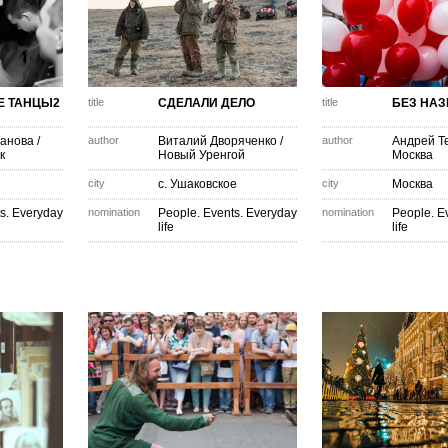
Е ТАНЦЫ2
title
СДЕЛАЛИ ДЕЛО
title
БЕЗ НА
чанова
/
author
Виталий Дворяченко
/
author
Андрей Т
к
Новый Уренгой
Москва
city
с. Ушаковское
city
Москва
s. Everyday
nomination
People. Events. Everyday
nomination
People. E
life
life