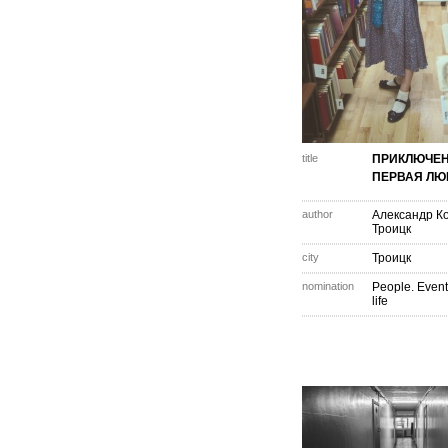
title
ПРИКЛЮЧЕН
ПЕРВАЯ Л
author
Александр К
Троицк
city
Троицк
nomination
People. Event
life