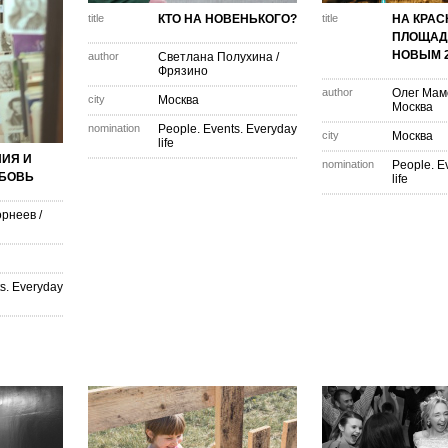
title
КТО НА НОВЕНЬКОГО?
title
НА КРАС
ПЛОЩАД
НОВЫМ 2
author
Светлана Полухина
/
Фрязино
author
Олег Мам
city
Москва
Москва
nomination
People. Events. Everyday
city
Москва
life
ИЯ И
nomination
People. E
ЮБОВЬ
life
орнеев
/
s. Everyday