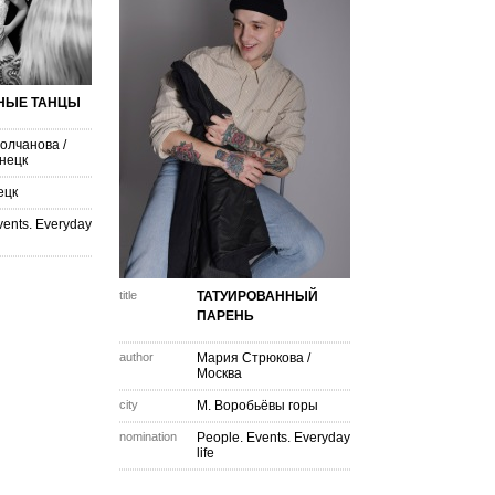
НЫЕ ТАНЦЫ
Колчанова
/
знецк
ецк
vents. Everyday
title
ТАТУИРОВАННЫЙ
ПАРЕНЬ
author
Мария Стрюкова
/
Москва
city
М. Воробьёвы горы
nomination
People. Events. Everyday
life