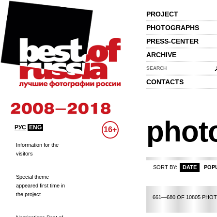
PROJECT
PHOTOGRAPHS
PRESS-CENTER
ARCHIVE
SEARCH
CONTACTS
phot
РУС
ENG
16+
Information for the
visitors
SORT BY:
DATE
POP
Special theme
appeared first time in
the project
2
3
4
5
6
7
8
9
10
11
12
13
14
15
16
17
18
19
20
21
22
661—680 OF 10805 PHO