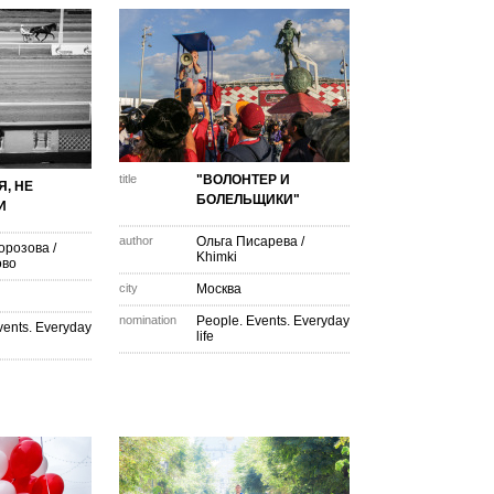
title
"ВОЛОНТЕР И
, НЕ
БОЛЕЛЬЩИКИ"
И
author
Ольга Писарева
/
орозова
/
Khimki
ово
city
Москва
nomination
People. Events. Everyday
vents. Everyday
life