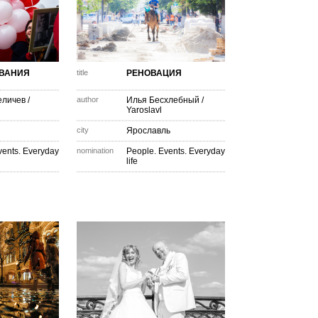
ЗВАНИЯ
title
РЕНОВАЦИЯ
еличев
/
author
Илья Бесхлебный
/
Yaroslavl
city
Ярославль
vents. Everyday
nomination
People. Events. Everyday
life