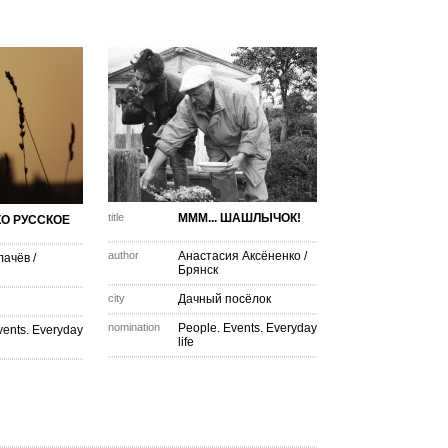
title
МММ... ШАШЛЫЧОК!
О РУССКОЕ
author
Анастасия Аксёненко
/
лачёв
/
Брянск
city
Дачный посёлок
nomination
People. Events. Everyday
vents. Everyday
life