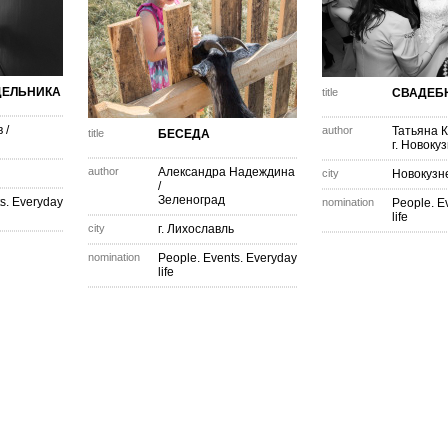
ДЕЛЬНИКА
title
СВАДЕБ
в
/
author
Татьяна 
title
БЕСЕДА
г. Новоку
author
Александра Надеждина
city
Новокузн
/
Зеленоград
s. Everyday
nomination
People. E
life
city
г. Лихославль
nomination
People. Events. Everyday
life