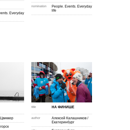
nomination
People. Events. Everyday
life
vents. Everyday
title
НА ФИНИШЕ
Цвиккер
author
Алексей Калашников
/
Екатеринбург
огорск