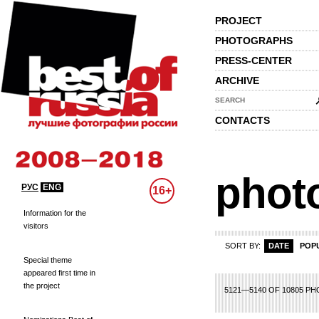
PROJECT
PHOTOGRAPHS
PRESS-CENTER
ARCHIVE
SEARCH
CONTACTS
phot
РУС
ENG
16+
Information for the
visitors
SORT BY:
DATE
POP
Special theme
appeared first time in
the project
233
234
235
236
237
238
239
240
241
242
243
244
245
246
247
5121—5140 OF 10805 P