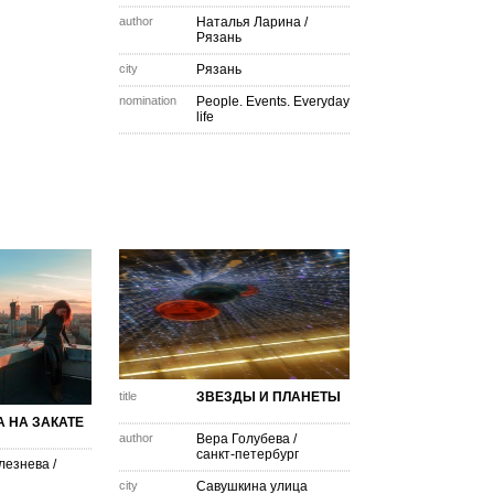
author
Наталья Ларина
/
Рязань
city
Рязань
nomination
People. Events. Everyday
life
title
ЗВЕЗДЫ И ПЛАНЕТЫ
 НА ЗАКАТЕ
author
Вера Голубева
/
санкт-петербург
лезнева
/
city
Савушкина улица