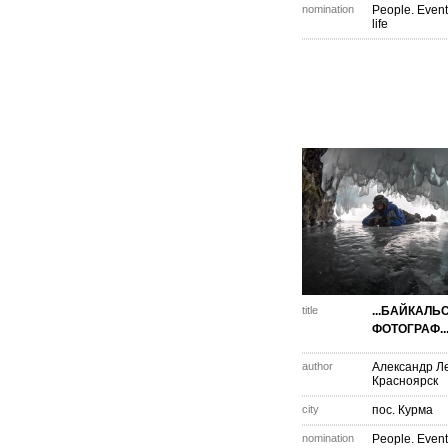
nomination
People. Event
life
title
...БАЙКАЛЬ
ФОТОГРАФ..
author
Александр Л
Красноярск
city
пос. Курма
nomination
People. Event