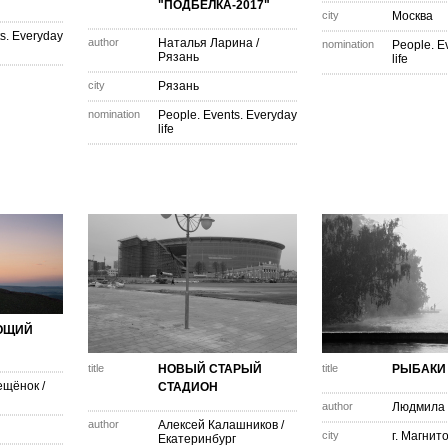
"ПОДБЕЛКА-2017"
city
Москва
s. Everyday
author
Наталья Ларина
/
nomination
People. E
Рязань
life
city
Рязань
nomination
People. Events. Everyday
life
АЮЩИЙ
title
НОВЫЙ СТАРЫЙ
title
РЫБАКИ
ещёнок
/
СТАДИОН
author
Людмила 
author
Алексей Калашников
/
city
г. Магнит
Екатеринбург