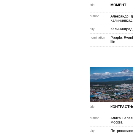
title
МОМЕНТ
author
Александр П
Калининград
city
Калининград
nomination
People. Event
life
title
КОНТРАСТН
author
Алиса Селез
Москва
city
Петропавлов