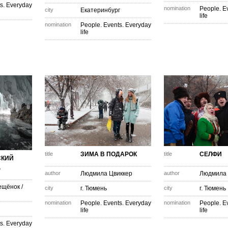
s. Everyday
nomination
People. E
city
Екатеринбург
life
nomination
People. Events. Everyday
life
title
ЗИМА В ПОДАРОК
title
СЕЛФИ
СКИЙ
.
author
Людмила Цвиккер
author
Людмила 
ещёнок
/
city
г. Тюмень
city
г. Тюмень
nomination
People. Events. Everyday
nomination
People. E
life
life
s. Everyday