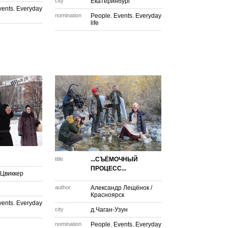
city
Екатеринбург
vents. Everyday
nomination
People. Events. Everyday
life
title
...СЪЁМОЧНЫЙ
ПРОЦЕСС...
Цвиккер
author
Александр Лещёнок
/
Красноярск
vents. Everyday
city
д.Чаган-Узун
nomination
People. Events. Everyday