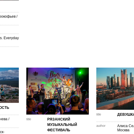
рокофьев
/
s. Everyday
ОСТЬ
title
ДЕВУШКА
нева
/
title
РЯЗАНСКИЙ
МУЗЫКАЛЬНЫЙ
author
Алиса Се
ФЕСТИВАЛЬ
Москва
ск-