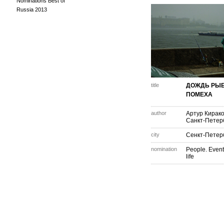
Nominations Best of
Russia 2013
title
ДОЖДЬ РЫБ
ПОМЕХА
author
Артур Кирак
Санкт-Петер
city
Сенкт-Петер
nomination
People. Event
life