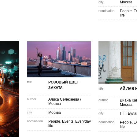
city
Москва
nomination
People. E
life
title
РОЗОВЫЙ ЦВЕТ
ЗАКАТА
title
АЙ ЛАВ Ю
author
Алиса Селезнева
/
author
Диана Ка
Москва
Москва
city
Москва
city
ПГТ Бул
nomination
People. Events. Everyday
nomination
People. E
life
life