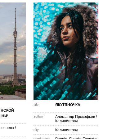
title
ЯКУТЯНОЧКА
ИНСКОЙ
ШНИ!
author
Александр Прокофьев
/
Калининград
лезнева
/
city
Калининград
nomination