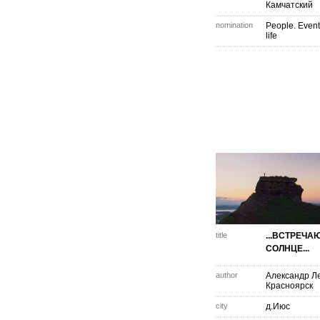
Камчатский
nomination
People. Event
life
title
...ВСТРЕЧ
СОЛНЦЕ...
author
Александр Л
Красноярск
city
д.Июс