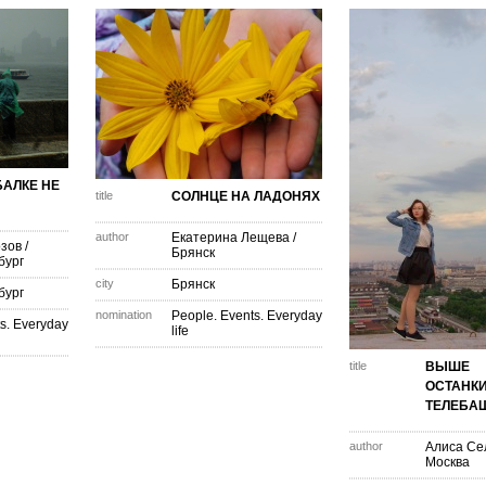
АЛКЕ НЕ
title
СОЛНЦЕ НА ЛАДОНЯХ
author
Екатерина Лещева
/
озов
/
Брянск
бург
city
Брянск
бург
nomination
People. Events. Everyday
s. Everyday
life
title
ВЫШЕ
ОСТАНК
ТЕЛЕБА
author
Алиса Се
Москва