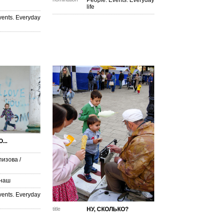
People. Events. Everyday
life
vents. Everyday
...
пизова
/
анаш
vents. Everyday
title
НУ, СКОЛЬКО?