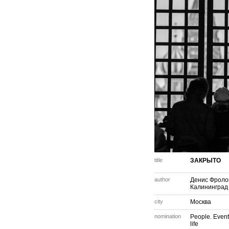
title
ЗАКРЫТО
author
Денис Фроло
Калининград
city
Москва
nomination
People. Event
life