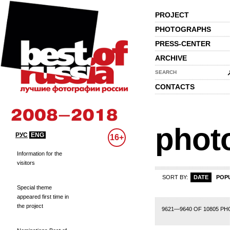
PROJECT
PHOTOGRAPHS
PRESS-CENTER
ARCHIVE
SEARCH
CONTACTS
phot
РУС
ENG
16+
Information for the
visitors
SORT BY:
DATE
POP
Special theme
appeared first time in
the project
61
462
463
464
465
466
467
468
469
470
471
472
473
474
475
4
9621—9640 OF 10805 P