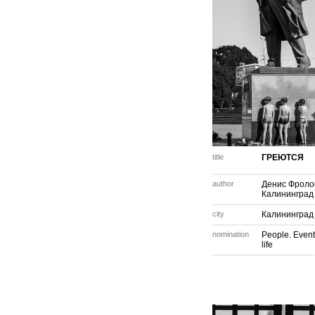
title
ГРЕЮТСЯ
author
Денис Фроло
Калининград
city
Калининград
nomination
People. Event
life