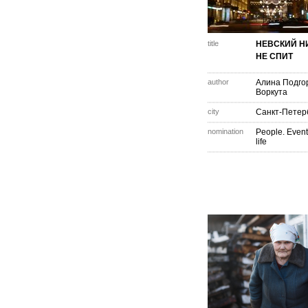
title
НЕВСКИЙ Н
НЕ СПИТ
author
Алина Подго
Воркута
city
Санкт-Петер
nomination
People. Event
life