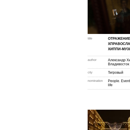
title
ОТРАЖЕНИ
ХПРАВОСЛ
ХИППИ-МУЗ
author
Александр Х
Владивосток
city
Тигровый
nomination
People. Event
life