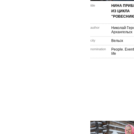
title
НИНА ПРИБ
ИЗ ЦИКЛА
"РОВЕСНИК
author
Николай Гер
Архангельск
city
Вельск
nomination
People. Event
life