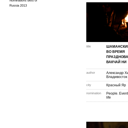
Nominations Best of
Russia 2013
title
ШАМАНСКИ
ВО ВРЕМЯ
ПРАЗДНОВ
ВАКЧАЙ НИ
author
Александр Х
Владивосток
city
Красный Яр
nomination
People. Event
life