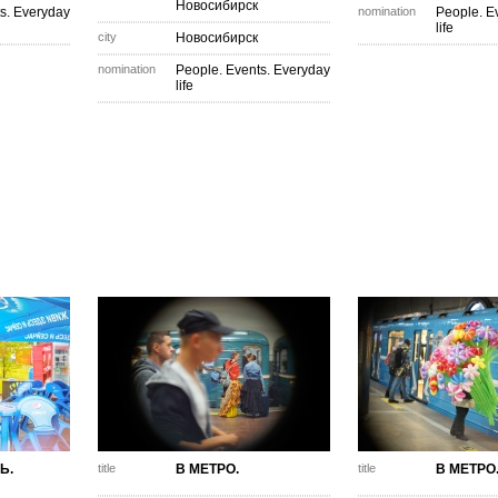
Новосибирск
s. Everyday
nomination
People. E
life
city
Новосибирск
nomination
People. Events. Everyday
life
Ь.
title
В МЕТРО.
title
В МЕТРО.