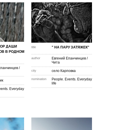
ТОР ДАШИ
title
" НА ПАРУ ЗАТЯЖЕК"
ОВ В РОДНОМ
author
Евгений Епанчинцев
/
Чита
Епанчинцев
/
city
село Карповка
nomination
People. Events. Everyday
ик
life
vents. Everyday