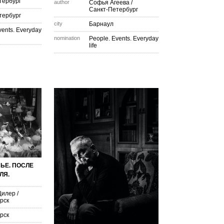
тербург
author
Софья Агеева
/
Санкт-Петербург
тербург
city
Барнаул
vents. Everyday
nomination
People. Events. Everyday
life
ЬЕ. ПОСЛЕ
ЛЯ.
Цилер
/
рск
рск