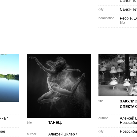
Санкт-Пе
city
Санкт-Пе
nomination
People. E
life
title
ЗАКУЛИС
СПЕКТАК
ина
/
author
Алексей 
title
ТАНЕЦ.
Новосиби
кое
city
Новосиби
author
Алексей Цилер
/