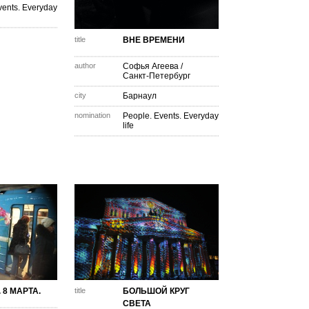
vents. Everyday
title
ВНЕ ВРЕМЕНИ
author
Софья Агеева
/
Санкт-Петербург
city
Барнаул
nomination
People. Events. Everyday
life
 8 МАРТА.
title
БОЛЬШОЙ КРУГ
СВЕТА