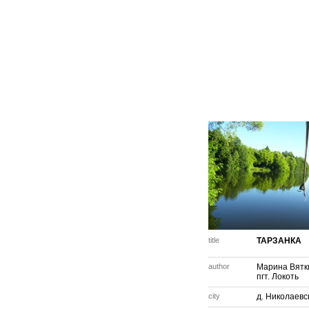
title
ТАРЗАНКА
author
Марина Вятк
пгт. Локоть
city
д. Николаевс