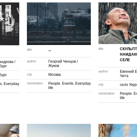
title
СКУЛЬП
title
...
НАМДАК
СЕЛЕ
author
Георгий Ченцов
/
андрова
/
Жуков
бург
author
Евгений 
city
Москва
бург
Чита
nomination
People. Events. Everyday
s. Everyday
city
село Укур
life
nomination
People. E
life