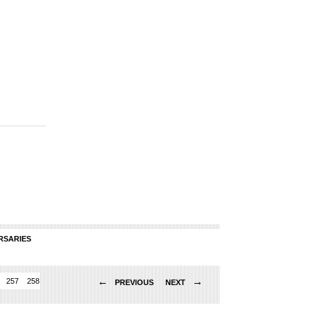
RSARIES
←
→
257
258
259
260
261
262
263
264
265
266
267
268
269
270
271
PREVIOUS
NEXT