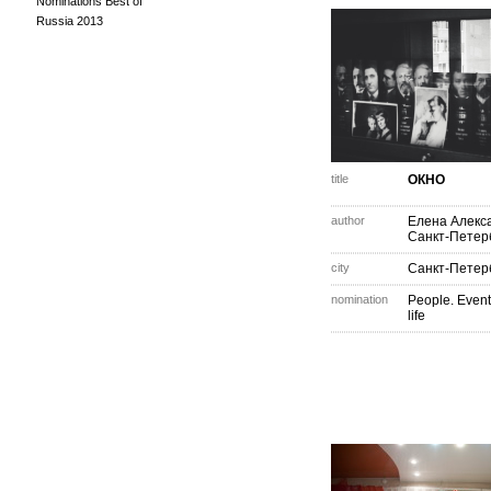
Nominations Best of
Russia 2013
title
ОКНО
author
Елена Алекс
Санкт-Петер
city
Санкт-Петер
nomination
People. Event
life