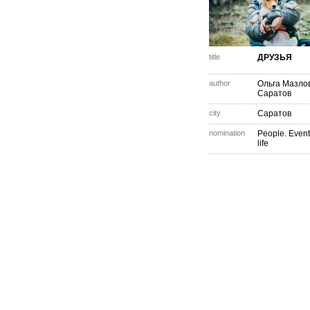
title
ДРУЗЬЯ
author
Ольга Мазло
Саратов
city
Саратов
nomination
People. Event
life