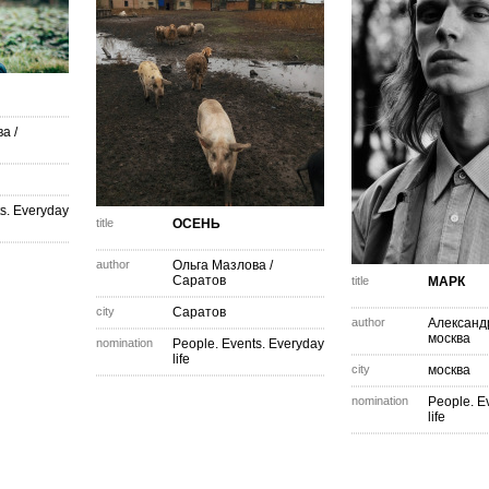
ва
/
s. Everyday
title
ОСЕНЬ
author
Ольга Мазлова
/
Саратов
title
МАРК
city
Саратов
author
Александ
москва
nomination
People. Events. Everyday
life
city
москва
nomination
People. E
life