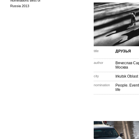
Nominations Best of
Russia 2013
title
ДРУЗЬЯ
author
Вячеслав Са
Москва
city
Irkutsk Oblast
nomination
People. Event
life