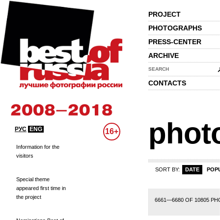
PROJECT
PHOTOGRAPHS
PRESS-CENTER
ARCHIVE
SEARCH
CONTACTS
phot
РУС
ENG
16+
Information for the
visitors
SORT BY:
DATE
POP
Special theme
appeared first time in
the project
310
311
312
313
314
315
316
317
318
319
320
321
322
323
324
6661—6680 OF 10805 P