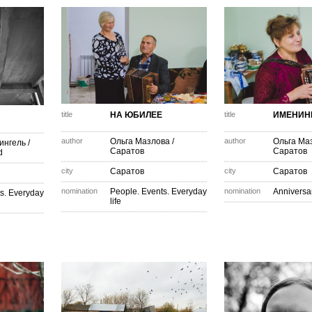
title
НА ЮБИЛЕЕ
title
ИМЕНИН
author
Ольга Мазлова
/
author
Ольга Ма
ингель
/
Саратов
Саратов
d
city
Саратов
city
Саратов
nomination
People. Events. Everyday
nomination
Anniversa
s. Everyday
life