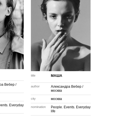
title
МАША
ра Вебер
/
author
Александра Вебер
/
москва
city
москва
vents. Everyday
nomination
People. Events. Everyday
life