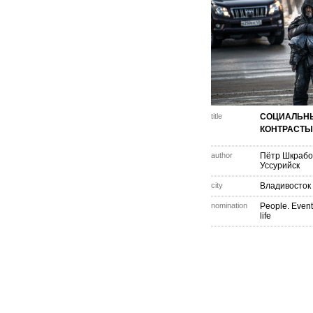
title
СОЦИАЛЬН
КОНТРАСТЫ
author
Пётр Шкрабо
Уссурийск
city
Владивосток
nomination
People. Event
life