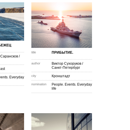
БЕЖЕЦ
title
ПРИБЫТИЕ.
 Сарансков
/
author
Виктор Сухоруков
/
Санкт-Петербург
last
city
Кронштадт
vents. Everyday
nomination
People. Events. Everyday
life