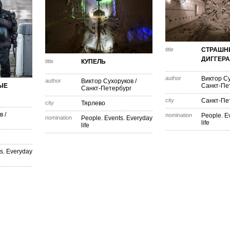
title
СТРАШН
ДИГГЕРА
title
КУПЕЛЬ
author
Виктор С
author
Виктор Сухоруков
/
ЫЕ
Санкт-Пе
Санкт-Петербург
city
Санкт-Пе
city
Тярлево
в
/
nomination
People. E
nomination
People. Events. Everyday
life
life
s. Everyday