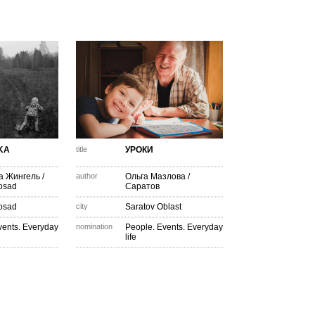
KA
title
УРОКИ
а Жингель
/
author
Ольга Мазлова
/
osad
Саратов
osad
city
Saratov Oblast
vents. Everyday
nomination
People. Events. Everyday
life