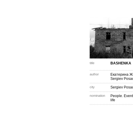
title
BASHENKA
author
Екатерина Ж
Sergiev Posa
city
Sergiev Posa
nomination
People. Event
life