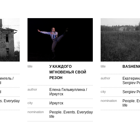
title
У КАЖДОГО
title
BASHEN
МГНОВЕНЬЯ СВОЙ
РЕЗОН
ингель
/
author
Екатерин
d
Sergiev P
author
Елена Гильмуллина
/
d
city
Sergiev P
Иркутск
s. Everyday
nomination
People. E
city
Иркутск
life
nomination
People. Events. Everyday
life