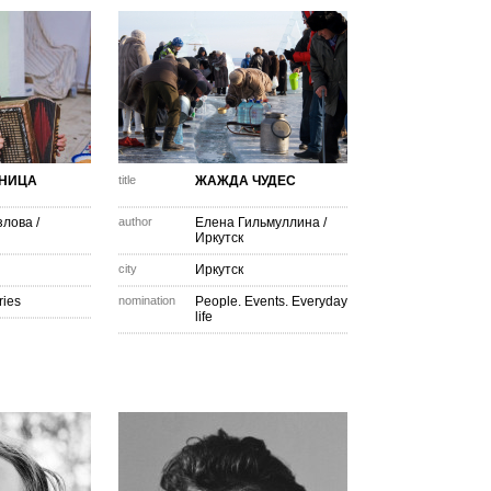
НИЦА
title
ЖАЖДА ЧУДЕС
злова
/
author
Елена Гильмуллина
/
Иркутск
city
Иркутск
ries
nomination
People. Events. Everyday
life