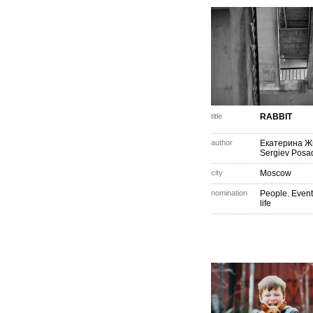
title
RABBIT
author
Екатерина Ж
Sergiev Posa
city
Moscow
nomination
People. Event
life