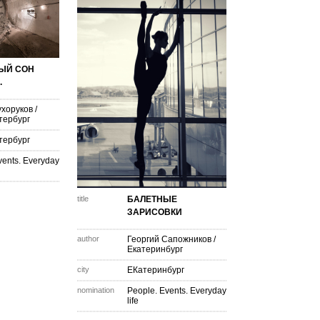
ЫЙ СОН
.
ухоруков
/
тербург
тербург
vents. Everyday
title
БАЛЕТНЫЕ
ЗАРИСОВКИ
author
Георгий Сапожников
/
Екатеринбург
city
ЕКатеринбург
nomination
People. Events. Everyday
life