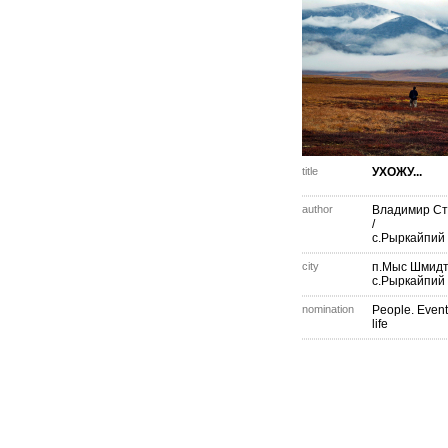
title
УХОЖУ...
author
Владимир Ст
/
с.Рыркайпий
city
п.Мыс Шмидт
с.Рыркайпий
nomination
People. Event
life