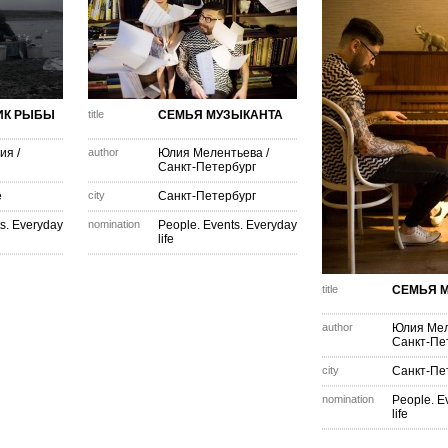
ИК РЫБЫ
title
СЕМЬЯ МУЗЫКАНТА
рия
/
author
Юлия Мелентьева
/
Санкт-Петербург
е
city
Санкт-Петербург
s. Everyday
nomination
People. Events. Everyday
life
title
СЕМЬЯ 
author
Юлия Мел
Санкт-Пе
city
Санкт-Пе
nomination
People. E
life