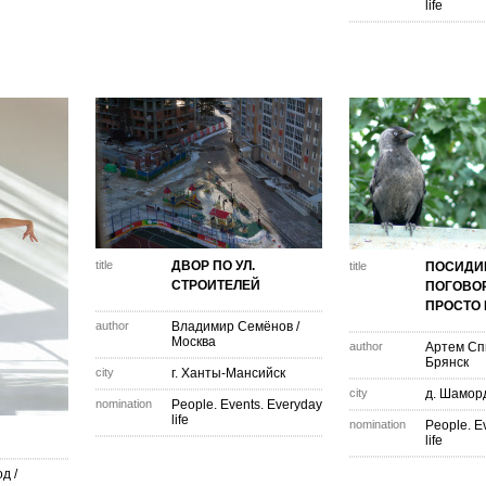
life
title
ДВОР ПО УЛ.
title
ПОСИДИ
СТРОИТЕЛЕЙ
ПОГОВО
ПРОСТО 
author
Владимир Семёнов
/
Москва
author
Артем Сп
Брянск
city
г. Ханты-Мансийск
city
д. Шамор
nomination
People. Events. Everyday
life
nomination
People. E
life
од
/