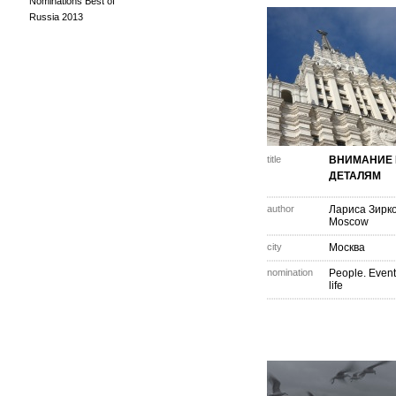
Nominations Best of
Russia 2013
title
ВНИМАНИЕ 
ДЕТАЛЯМ
author
Лариса Зирк
Moscow
city
Москва
nomination
People. Event
life