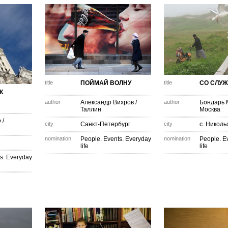
title
ПОЙМАЙ ВОЛНУ
title
СО СЛУ
К
author
Александр Вихров
/
author
Бондарь 
Таллин
Москва
о
/
city
Санкт-Петербург
city
с. Николь
nomination
People. Events. Everyday
nomination
People. E
life
life
s. Everyday