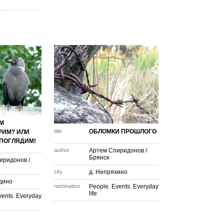
М
title
ОБЛОМКИ ПРОШЛОГО
РИМ? ИЛИ
ПОГЛЯДИМ!
author
Артем Спиридонов
/
Брянск
иридонов
/
city
д. Непряхино
дино
nomination
People. Events. Everyday
life
vents. Everyday