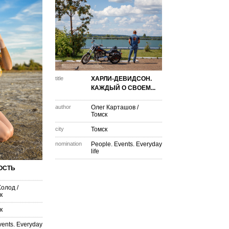
title
ХАРЛИ-ДЕВИДСОН.
КАЖДЫЙ О СВОЕМ...
author
Олег Карташов
/
Томск
city
Томск
nomination
People. Events. Everyday
life
ОСТЬ
Холод
/
к
к
vents. Everyday