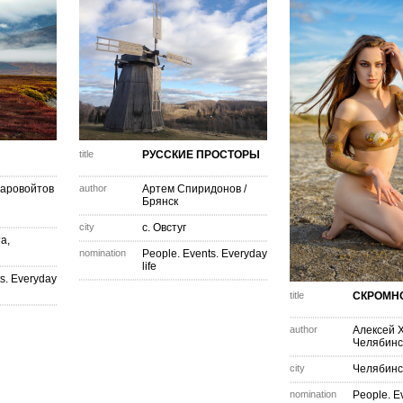
title
РУССКИЕ ПРОСТОРЫ
аровойтов
author
Артем Спиридонов
/
Брянск
city
с. Овстуг
а,
nomination
People. Events. Everyday
life
s. Everyday
title
СКРОМН
author
Алексей 
Челябинс
city
Челябинс
nomination
People. E