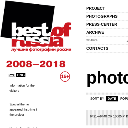
PROJECT
PHOTOGRAPHS
PRESS-CENTER
ARCHIVE
SEARCH
CONTACTS
phot
РУС
ENG
16+
Information for the
visitors
SORT BY:
DATE
POP
Special theme
appeared first time in
the project
448
449
450
451
452
453
454
455
456
457
458
459
460
461
462
9421—9440 OF 10805 P