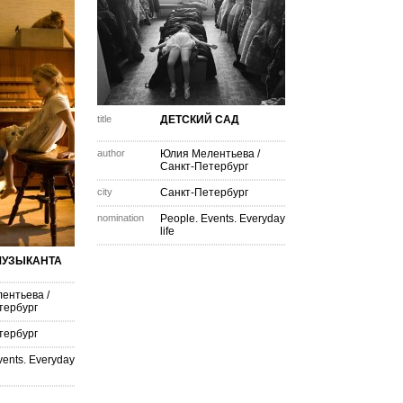
title
ДЕТСКИЙ САД
author
Юлия Мелентьева
/
Санкт-Петербург
city
Санкт-Петербург
nomination
People. Events. Everyday
life
МУЗЫКАНТА
ентьева
/
тербург
тербург
vents. Everyday