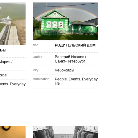
title
РОДИТЕЛЬСКИЙ ДОМ
ЖБЫ
author
Валерий Иванов
/
Санкт-Петербург
Мария
/
city
Чебоксары
ское
nomination
People. Events. Everyday
life
vents. Everyday