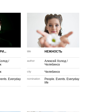
И...
title
НЕЖНОСТЬ
Холод
/
author
Алексей Холод
/
к
Челябинск
к
city
Челябинск
vents. Everyday
nomination
People. Events. Everyday
life