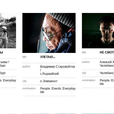
РЫ
title
НЕ СМОТР
title
УЛЕТАЮ...
тьева
/
author
Алексей 
бург
Челябинс
author
Владимир Старовойтов
/
бург
city
Челябинс
с.Рыркайпий
s. Everyday
nomination
People. E
city
п.Эгвекинот
life
nomination
People. Events. Everyday
life