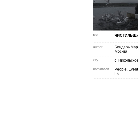
title
ЧИСТИЛЬЩ
author
Бондарь Ма
Москва
city
с. Никольско
nomination
People. Event
life