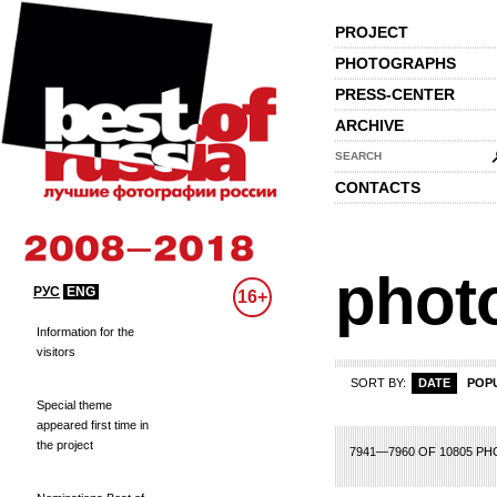
PROJECT
PHOTOGRAPHS
PRESS-CENTER
ARCHIVE
SEARCH
CONTACTS
phot
РУС
ENG
16+
Information for the
visitors
SORT BY:
DATE
POP
Special theme
appeared first time in
the project
77
378
379
380
381
382
383
384
385
386
387
388
389
390
391
3
7941—7960 OF 10805 P