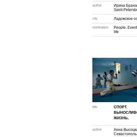
author
Ирина Брана
Saint-Petersb
city
Ладожское о
nomination
People. Event
life
title
СПОРТ.
ВЫНОСЛИВ
ЖИЗНЬ.
author
Анна Высоцк
Севастополь