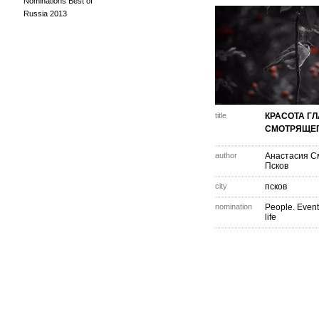
Nominations Best of
Russia 2013
title
КРАСОТА Г
СМОТРЯЩЕ
author
Анастасия С
Псков
city
псков
nomination
People. Event
life