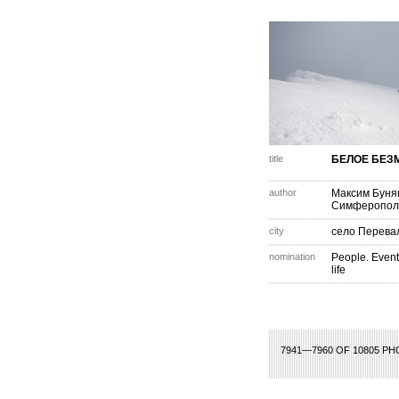
title
БЕЛОЕ БЕЗ
author
Максим Буня
Симферопол
city
село Перева
nomination
People. Event
life
77
378
379
380
381
382
383
384
385
386
387
388
389
390
391
3
7941—7960 OF 10805 P