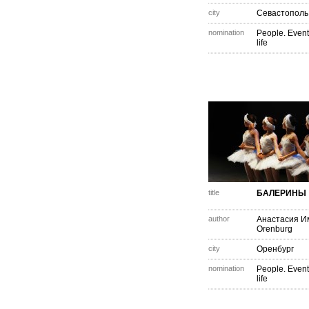
city
Севастополь
nomination
People. Event
life
title
БАЛЕРИНЫ
author
Анастасия И
Orenburg
city
Оренбург
nomination
People. Event
life