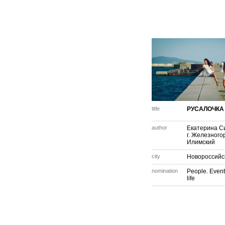
title
РУСАЛОЧКА
author
Екатерина С
г. Железногор
Илимский
city
Новороссийс
nomination
People. Event
life