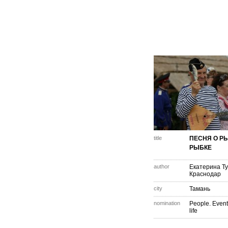
title
ПЕСНЯ О Р
РЫБКЕ
author
Екатерина Т
Краснодар
city
Тамань
nomination
People. Event
life